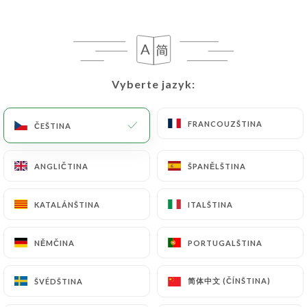
Vyberte jazyk:
Vyberte jazyk:
Le Petit Panthéon
FRANCOUZŠTINA
FRANCOUZŠTINA
ČEŠTINA
ČEŠTINA
32 RECENZE
ANGLIČTINA
ANGLIČTINA
ŠPANĚLŠTINA
ŠPANĚLŠTINA
RESTAURANT TRADITIONNEL FRANÇAIS
47 Rue Monge
KATALÁNŠTINA
KATALÁNŠTINA
ITALŠTINA
ITALŠTINA
75005 Paris France
NĚMČINA
NĚMČINA
PORTUGALŠTINA
PORTUGALŠTINA
简体中文 (ČÍNŠTINA)
简体中文 (ČÍNŠTINA)
ŠVÉDŠTINA
ŠVÉDŠTINA
Kdo jsme?