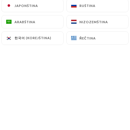
JAPONŠTINA
JAPONŠTINA
RUŠTINA
RUŠTINA
ARABŠTINA
ARABŠTINA
NIZOZEMŠTINA
NIZOZEMŠTINA
Le restaurant Le Petit Panthéon est
한국어 (KOREJŠTINA)
한국어 (KOREJŠTINA)
ŘEČTINA
ŘEČTINA
une petite brasserie située à Paris non
loin des Arènes qui vous accueille dans
un décor et une ambiance typiques des
anciens bistrots. Vous vous y sentirez
comme chez vous !
Ici, le choix de plats est limité mais
garantit leur fraîcheur et ceux-ci
changent tous les jours. Tout est frais