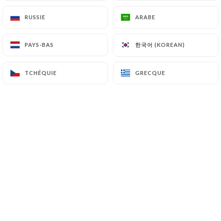
RUSSIE
RUSSIE
ARABE
ARABE
한국어 (KOREAN)
한국어 (KOREAN)
PAYS-BAS
PAYS-BAS
Le restaurant Le Petit Panthéon est
TCHÉQUIE
TCHÉQUIE
GRECQUE
GRECQUE
une petite brasserie située à Paris non
loin des Arènes qui vous accueille dans
un décor et une ambiance typiques des
anciens bistrots. Vous vous y sentirez
comme chez vous !
Ici, le choix de plats est limité mais
garantit leur fraîcheur et ceux-ci
changent tous les jours. Tout est frais