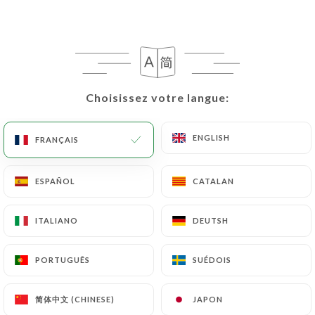
Choisissez votre langue:
Choisissez votre langue:
Le Petit Panthéon
ENGLISH
ENGLISH
FRANÇAIS
FRANÇAIS
32 AVIS
RESTAURANT TRADITIONNEL FRANÇAIS
ESPAÑOL
ESPAÑOL
CATALAN
CATALAN
47 Rue Monge
75005 Paris France
ITALIANO
ITALIANO
DEUTSH
DEUTSH
PORTUGUÊS
PORTUGUÊS
SUÉDOIS
SUÉDOIS
简体中文 (CHINESE)
简体中文 (CHINESE)
JAPON
JAPON
Qui sommes nous?